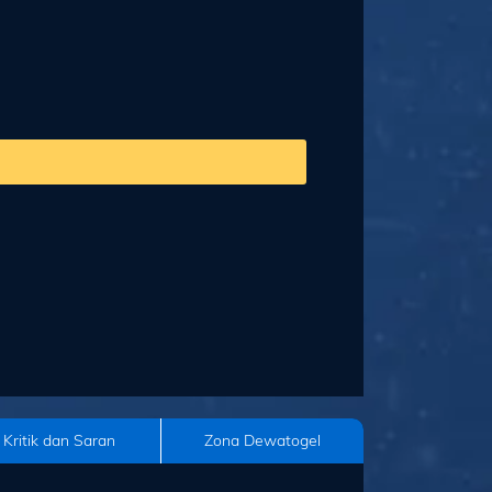
Kritik dan Saran
Zona Dewatogel