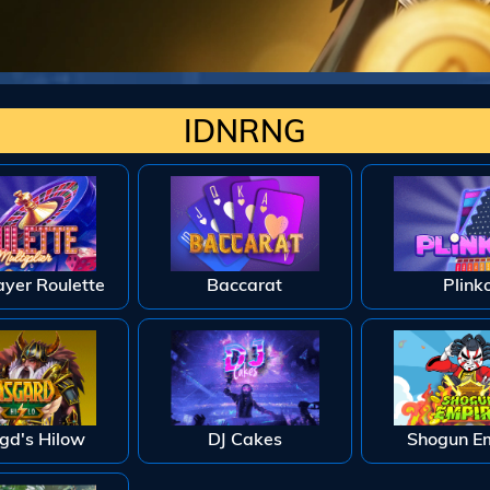
IDNRNG
ayer Roulette
Baccarat
Plink
gd's Hilow
DJ Cakes
Shogun E