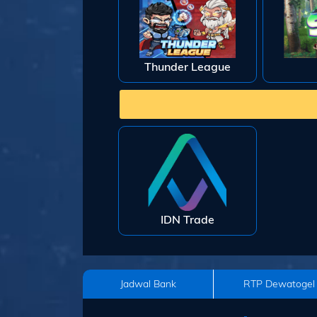
Thunder League
IDN Trade
Jadwal Bank
RTP Dewatogel