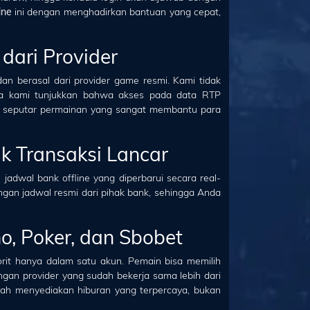
ine
ini dengan menghadirkan bantuan yang cepat,
dari Provider
dan berasal dari provider game resmi. Kami tidak
una kami tunjukkan bahwa akses pada data RTP
n seputar permainan yang sangat membantu para
k Transaksi Lancar
adwal bank offline yang diperbarui secara real-
engan jadwal resmi dari pihak bank, sehingga Anda
o, Poker, dan Sbobet
orit hanya dalam satu akun. Pemain bisa memilih
engan provider yang sudah bekerja sama lebih dari
lah menyediakan hiburan yang terpercaya, bukan