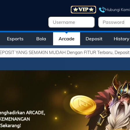
Hubungi Kami
Esports
Bola
Arcade
Deposit
History
EMAKIN MUDAH Dengan FITUR Terbaru, Deposit Via : - VIRTUAL A