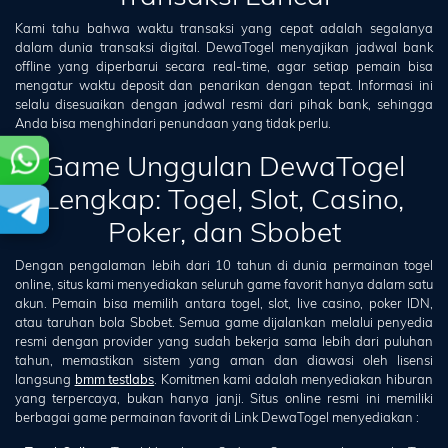
Kami tahu bahwa waktu transaksi yang cepat adalah segalanya
dalam dunia transaksi digital. DewaTogel menyajikan jadwal bank
offline yang diperbarui secara real-time, agar setiap pemain bisa
mengatur waktu deposit dan penarikan dengan tepat. Informasi ini
selalu disesuaikan dengan jadwal resmi dari pihak bank, sehingga
Anda bisa menghindari penundaan yang tidak perlu.
Game Unggulan DewaTogel
Lengkap: Togel, Slot, Casino,
Poker, dan Sbobet
Dengan pengalaman lebih dari 10 tahun di dunia permainan togel
online, situs kami menyediakan seluruh game favorit hanya dalam satu
akun. Pemain bisa memilih antara togel, slot, live casino, poker IDN,
atau taruhan bola Sbobet. Semua game dijalankan melalui penyedia
resmi dengan provider yang sudah bekerja sama lebih dari puluhan
tahun, memastikan sistem yang aman dan diawasi oleh lisensi
langsung
bmm testlabs
. Komitmen kami adalah menyediakan hiburan
yang terpercaya, bukan hanya janji. Situs online resmi ini memiliki
berbagai game permainan favorit di Link DewaTogel menyediakan :