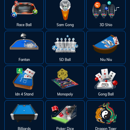
Race Ball
Sam Gong
3D Shio
Fantan
5D Ball
Niu Niu
Idn 4 Stand
Monopoly
Gong Ball
Billiards
Poker Dice
Dragon Tiger