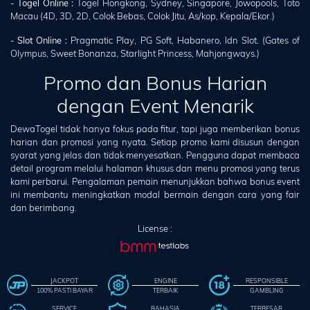
- Togel Online :
Togel Hongkong, Sydney, Singapore, Jowopools, Toto
Macau (4D, 3D, 2D, Colok Bebas, Colok Jitu, As/kop, Kepala/Ekor.)
- Slot Online :
Pragmatic Play, PG Soft, Habanero, Idn Slot. (Gates of
Olympus, Sweet Bonanza, Starlight Princess, Mahjongways.)
Promo dan Bonus Harian
dengan Event Menarik
DewaTogel tidak hanya fokus pada fitur, tapi juga memberikan bonus
harian dan promosi yang nyata. Setiap promo kami disusun dengan
syarat yang jelas dan tidak menyesatkan. Pengguna dapat membaca
detail program melalui halaman khusus dan menu promosi yang terus
kami perbarui. Pengalaman pemain menunjukkan bahwa bonus event
ini membantu meningkatkan modal bermain dengan cara yang fair
dan berimbang.
License :
JACKPOT
ENGINE
RESPONSIBLE
100% PASTI BAYAR
TERBAIK
GAMBLING
SERVICE
RAHASIA
TERBESAR